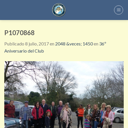
Skip
to
content
P1070868
Publicado
8 julio, 2017
en
2048 &veces; 1450
en
36º
Aniversario del Club