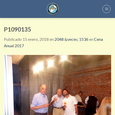
Skip
to
content
P1090135
Publicado
15 enero, 2018
en
2048 &veces; 1536
en
Cena
Anual 2017