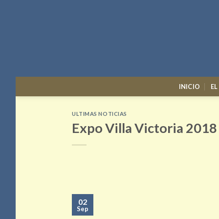
Skip
to
content
INICIO
EL
ULTIMAS NOTICIAS
Expo Villa Victoria 2018
02
Sep