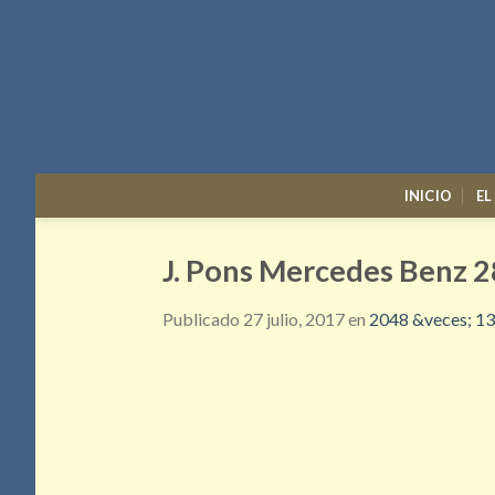
Skip
to
content
INICIO
EL
J. Pons Mercedes Benz 2
Publicado
27 julio, 2017
en
2048 &veces; 1