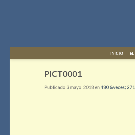
Skip
to
content
INICIO
EL
PICT0001
Publicado
3 mayo, 2018
en
480 &veces; 271