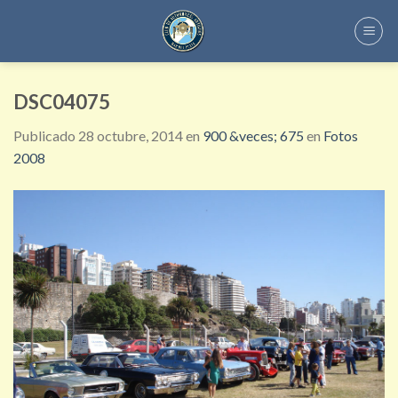
Skip
to
content
DSC04075
Publicado
28 octubre, 2014
en
900 &veces; 675
en
Fotos
2008