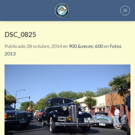
Skip
to
content
DSC_0825
Publicado
28 octubre, 2014
en
900 &veces; 600
en
Fotos
2013