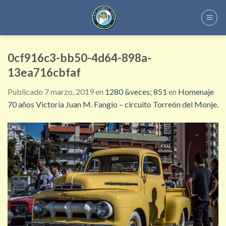
Skip
to
content
0cf916c3-bb50-4d64-898a-
13ea716cbfaf
Publicado
7 marzo, 2019
en
1280 &veces; 851
en
Homenaje
70 años Victoria Juan M. Fangio – circuito Torreón del Monje.