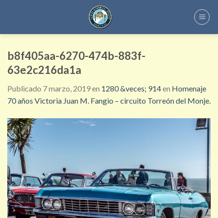
Skip
to
content
b8f405aa-6270-474b-883f-
63e2c216da1a
Publicado
7 marzo, 2019
en
1280 &veces; 914
en
Homenaje
70 años Victoria Juan M. Fangio – circuito Torreón del Monje.