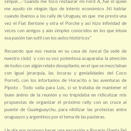
simpar…-”cuando me toco restaurar mi Ford A, fue el quien
me ayudo sin ningún tipo de interés económico .Ni hablar
cuando íbamos a los rally de Uruguay, en que me presto una
vez el Fiat Bertone y otra el Porche y así hizo infinidad de
veces con amigos y aún simples conocidos en los que intuía
esa pasión tan sutil con los autos históricos”
Recuerdo que nos reunía en su casa de Juncal (la sede de
nuestro club) y con su voz potentosa acaparaba la atención
de todos con algún relato desopilante, en el que se mezclaban
con igual jerarquía, las locuras y genialidades del Coco
Porreti, con los infortunios de Horacito o las aventuras de
Pipoto . Todo valía para Luis, si se trataba de mantener el
buen ánimo de la reunión y no trepidaba en ridiculizar mis
propuestas de organizar el próximo rally con un cruce al
puente de Gualeguaychu, para nihilizar las protestas entre
uruguayos y argentinos por el tema de las pasteras.
Un día nos propuso hacer una excursión a Rosario (Santa Fe)