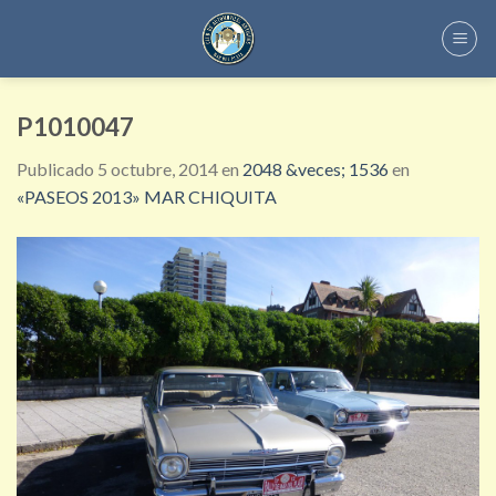
Skip
to
content
P1010047
Publicado
5 octubre, 2014
en
2048 &veces; 1536
en
«PASEOS 2013» MAR CHIQUITA