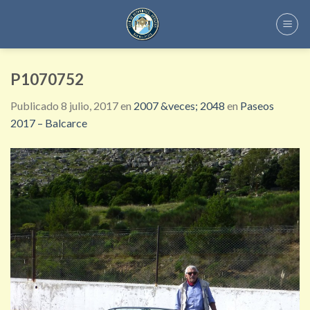
Skip
to
content
P1070752
Publicado
8 julio, 2017
en
2007 &veces; 2048
en
Paseos
2017 – Balcarce