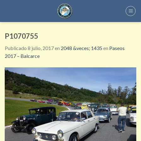
Skip
to
content
P1070755
Publicado
8 julio, 2017
en
2048 &veces; 1435
en
Paseos
2017 – Balcarce