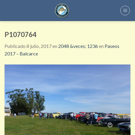
Skip
to
content
P1070764
Publicado
8 julio, 2017
en
2048 &veces; 1236
en
Paseos
2017 – Balcarce