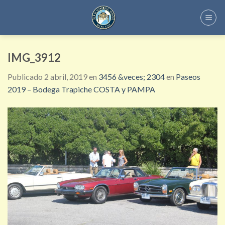
Skip
to
content
IMG_3912
Publicado
2 abril, 2019
en
3456 &veces; 2304
en
Paseos
2019 – Bodega Trapiche COSTA y PAMPA