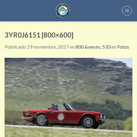
Skip
to
content
3YR0J6151 [800×600]
Publicado
29 noviembre, 2017
en
800 &veces; 533
en
Fotos