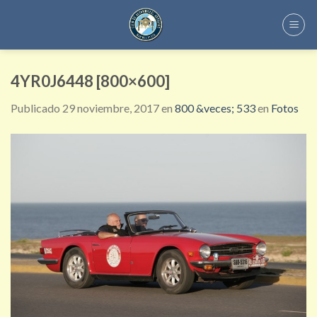
Skip
to
content
4YR0J6448 [800×600]
Publicado
29 noviembre, 2017
en
800 &veces; 533
en
Fotos