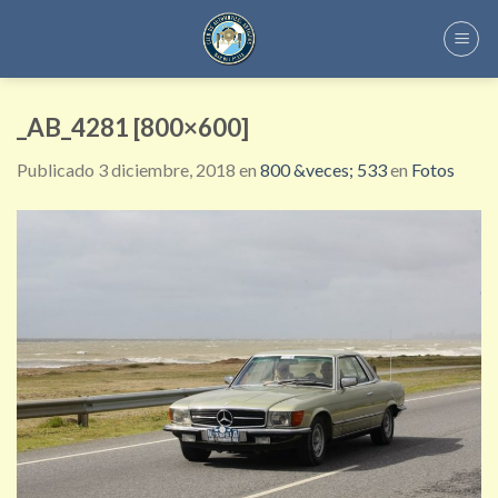
Skip
to
content
_AB_4281 [800×600]
Publicado
3 diciembre, 2018
en
800 &veces; 533
en
Fotos