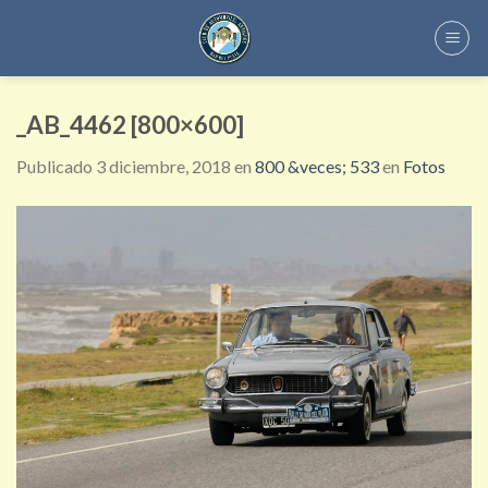
Skip
to
content
_AB_4462 [800×600]
Publicado
3 diciembre, 2018
en
800 &veces; 533
en
Fotos