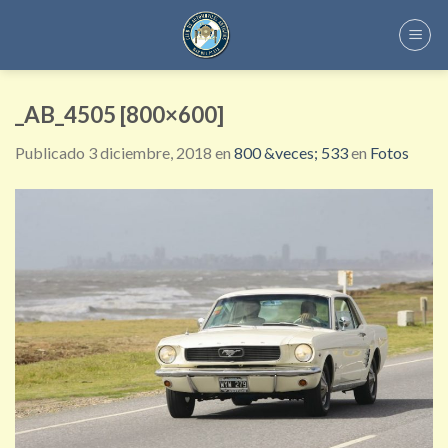
Skip
to
content
_AB_4505 [800×600]
Publicado
3 diciembre, 2018
en
800 &veces; 533
en
Fotos