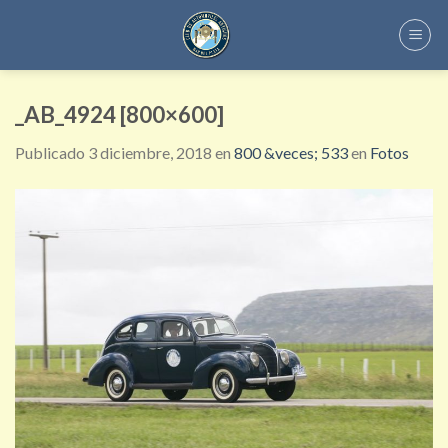
Skip
to
content
_AB_4924 [800×600]
Publicado
3 diciembre, 2018
en
800 &veces; 533
en
Fotos