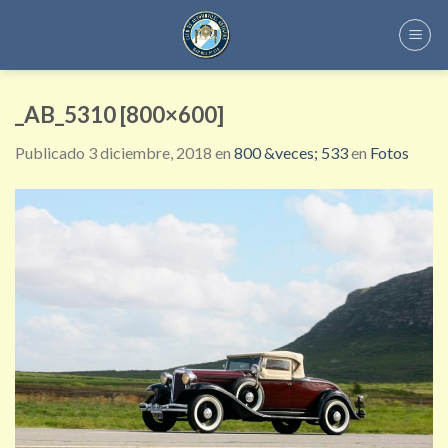
Skip
to
content
_AB_5310 [800×600]
Publicado
3 diciembre, 2018
en
800 &veces; 533
en
Fotos