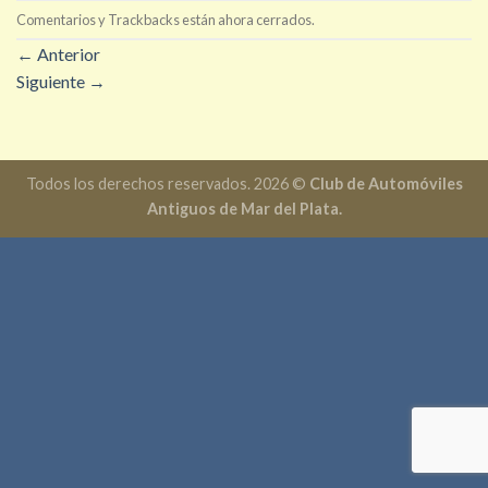
Comentarios y Trackbacks están ahora cerrados.
←
Anterior
Siguiente
→
Todos los derechos reservados. 2026 ©
Club de Automóviles
Antiguos de Mar del Plata.