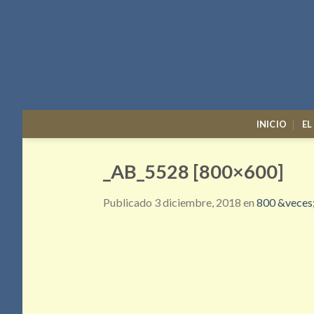
Skip
to
content
INICIO
EL
_AB_5528 [800×600]
Publicado
3 diciembre, 2018
en
800 &veces