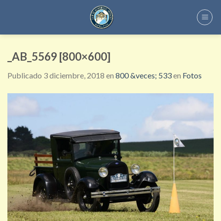
Skip
to
content
_AB_5569 [800×600]
Publicado
3 diciembre, 2018
en
800 &veces; 533
en
Fotos