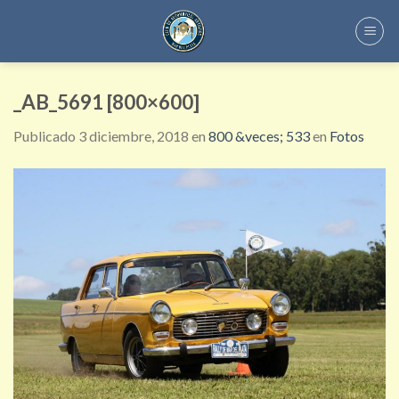
Skip
to
content
_AB_5691 [800×600]
Publicado
3 diciembre, 2018
en
800 &veces; 533
en
Fotos