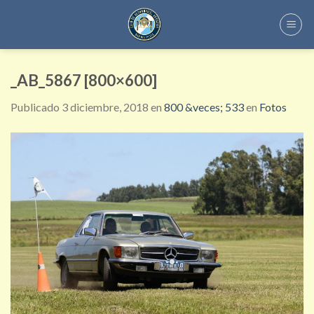
Skip
to
content
_AB_5867 [800×600]
Publicado
3 diciembre, 2018
en
800 &veces; 533
en
Fotos