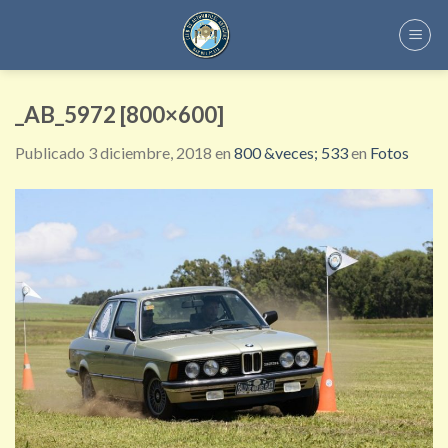
Skip
to
content
_AB_5972 [800×600]
Publicado
3 diciembre, 2018
en
800 &veces; 533
en
Fotos