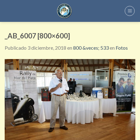
Skip
to
content
_AB_6007 [800×600]
Publicado
3 diciembre, 2018
en
800 &veces; 533
en
Fotos