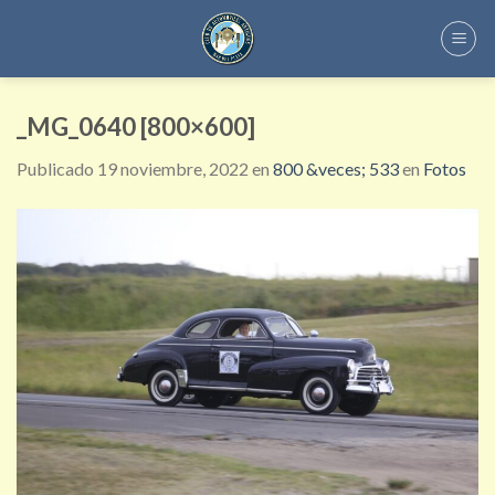
Skip
to
content
_MG_0640 [800×600]
Publicado
19 noviembre, 2022
en
800 &veces; 533
en
Fotos