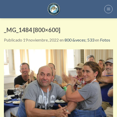
Skip
to
content
_MG_1484 [800×600]
Publicado
19 noviembre, 2022
en
800 &veces; 533
en
Fotos