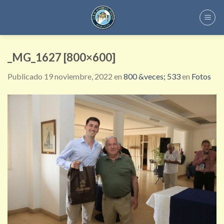
Skip
to
content
_MG_1627 [800×600]
Publicado
19 noviembre, 2022
en
800 &veces; 533
en
Fotos