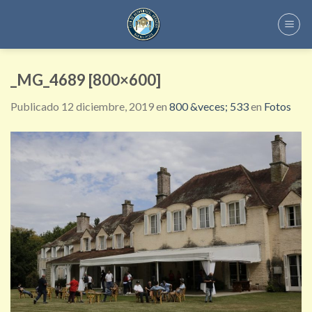
Skip
to
content
_MG_4689 [800×600]
Publicado
12 diciembre, 2019
en
800 &veces; 533
en
Fotos