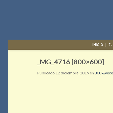
Skip
to
content
INICIO
EL
_MG_4716 [800×600]
Publicado
12 diciembre, 2019
en
800 &vece