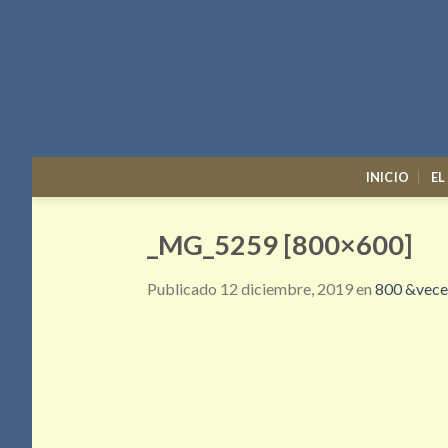
Skip
to
content
INICIO
EL
_MG_5259 [800×600]
Publicado
12 diciembre, 2019
en
800 &vece