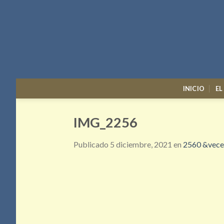
Skip
to
content
INICIO
EL
IMG_2256
Publicado
5 diciembre, 2021
en
2560 &vece