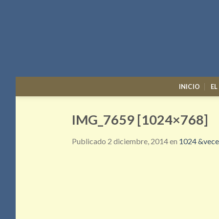
Skip
to
content
INICIO
EL
IMG_7659 [1024×768]
Publicado
2 diciembre, 2014
en
1024 &vece