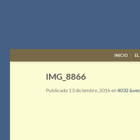
Skip
to
content
INICIO
EL
IMG_8866
Publicado
13 diciembre, 2016
en
4032 &vec