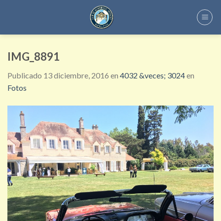
Skip
to
content
IMG_8891
Publicado
13 diciembre, 2016
en
4032 &veces; 3024
en
Fotos