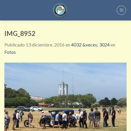
Skip
to
content
IMG_8952
Publicado
13 diciembre, 2016
en
4032 &veces; 3024
en
Fotos