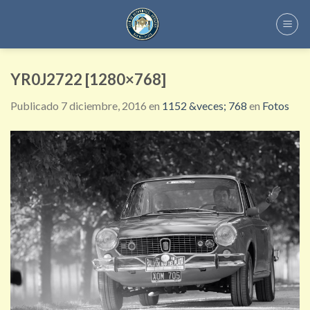
Skip
to
content
YR0J2722 [1280×768]
Publicado
7 diciembre, 2016
en
1152 &veces; 768
en
Fotos