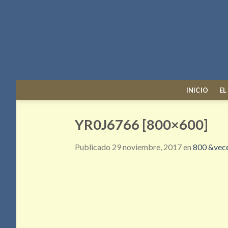
Skip
to
content
INICIO
EL
YR0J6766 [800×600]
Publicado
29 noviembre, 2017
en
800 &vece