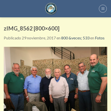
Skip
to
content
zIMG_8562 [800×600]
Publicado
29 noviembre, 2017
en
800 &veces; 533
en
Fotos