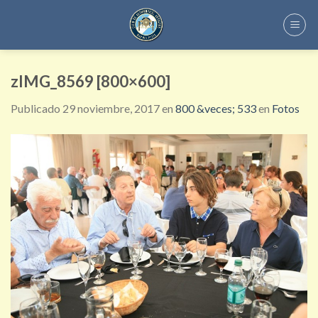
Skip
to
content
zIMG_8569 [800×600]
Publicado
29 noviembre, 2017
en
800 &veces; 533
en
Fotos