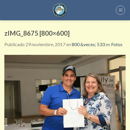
Skip
to
content
zIMG_8675 [800×600]
Publicado
29 noviembre, 2017
en
800 &veces; 533
en
Fotos