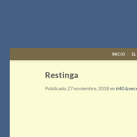
Skip
to
content
INICIO
EL
Restinga
Publicado
27 noviembre, 2018
en
640 &vece