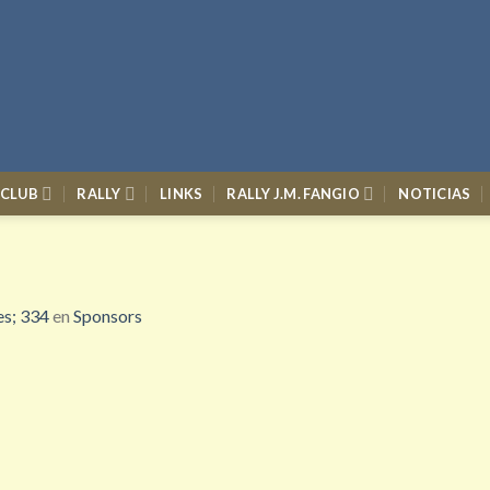
 CLUB
RALLY
LINKS
RALLY J.M. FANGIO
NOTICIAS
s; 334
en
Sponsors