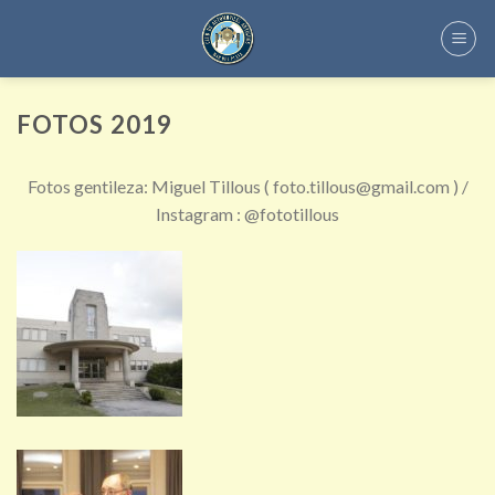
Skip
to
content
FOTOS 2019
Fotos gentileza: Miguel Tillous ( foto.tillous@gmail.com ) /
Instagram : @fototillous