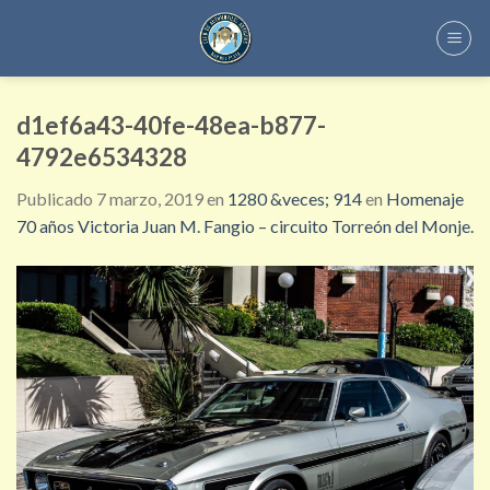
Skip
to
content
d1ef6a43-40fe-48ea-b877-
4792e6534328
Publicado
7 marzo, 2019
en
1280 &veces; 914
en
Homenaje
70 años Victoria Juan M. Fangio – circuito Torreón del Monje.