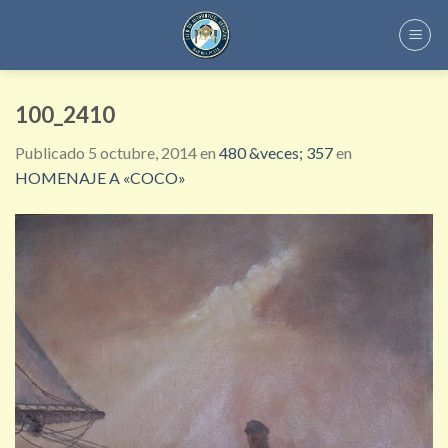
Skip
to
content
100_2410
Publicado
5 octubre, 2014
en
480 &veces; 357
en
HOMENAJE A «COCO»