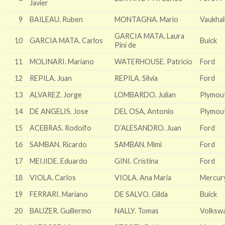
Javier
9
BAILEAU. Ruben
MONTAGNA. Mario
Vaukhal
GARCIA MATA. Laura
10
GARCIA MATA. Carlos
Buick
Pini de
11
MOLINARI. Mariano
WATERHOUSE. Patricio
Ford
12
REPILA. Juan
REPILA. Silvia
Ford
13
ALVAREZ. Jorge
LOMBARDO. Julian
Plymou
14
DE ANGELIS. Jose
DEL OSA, Antonio
Plymou
15
ACEBRAS. Rodoifo
D’ALESANDRO. Juan
Ford
16
SAMBAN. Ricardo
SAMBAN. Mimi
Ford
17
MEIJIDE. Eduardo
GINI. Cristina
Ford
18
VIOLA. Carlos
VIOLA. Ana Maria
Mercur
19
FERRARI. Mariano
DE SALVO. Gilda
Buick
20
BAUZER. Guillermo
NALLY. Tomas
Volksw