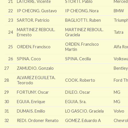
21
LATORRE. Vicente
STORTI. Pablo
Merced
22
IP CHEONG. Gustavo
IP CHEONG. Nora
BMW
23
SARTOR. Patricio
BAGLIOTTI. Ruben
Triump
MARTINEZ REBOUL.
MARTINEZ REBOUL.
24
Tatra
Ernesto
Graciela
ORDEN. Francisco
25
ORDEN. Francisco
Alfa R
Martin
26
SPINA. Coco
SPINA. Cecilia
Volksw
27
ZAMUDIO. Gonzalo
Bentley
ALVAREZ EGUILETA.
28
COOK. Roberto
Ford T
Teorodo
29
FORTUNY. Oscar
DILEO. Oscar
MG
30
EGUIA. Enrique
EGUIA. Sra.
MG
31
DUMAIS. Emilio
LO GASCIO. Graciela
Volvo
32
REDI. Ordoner Renato
GOMEZ. Eduardo A
Chevro