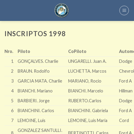
Skip
to
content
INSCRIPTOS 1998
Nro.
Piloto
CoPiloto
Automo
1
GONÇALVES. Charlie
UNGARELLI. Juan A.
Dodge
2
BRAUN. Rodolfo
LUCHETTA. Marcos
Chevro
3
GARCIA MATA. Charlie
MARIANO, Rocio
Ford A
4
BIANCHI. Mariano
BIANCHI. Marcelo
Hillman
5
BARBIERI. Jorge
RUBERTO.Carlos
Dodge
6
BIANCHINI. Carlos
BIANCHINI. Gabriela
Ford A
7
LEMOINE, Luis
LEMOINE, Luis Maria
Cord
GONZALEZ SANTULLI.
8
BERTINOTTI. Carlos
Ford A