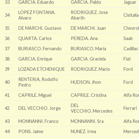
33
GARCIA. Eduardo
GARCIA. Pablo
Jaguar
LOPEZ FONTANA.
RODRIGUEZ. Jose
34
Cisitali
Alvaro
Abarth
35
DE MARCHI. Gustavo
DE MARCHI. Juan
Chevrol
36
QUARTA. Carlos
PEREDA. Ana
Saab
37
BURIASCO. Fernando
BURIASCO. Maria
Cadillac
38
GARCIA. Enrique
GARCIA. Graciela
Fiat
39
LOZADA ETCHENIQUE
RODRIGUEZ. Mario
Ford
RENTERIA, Rodolfo
40
HUDSON, Jhon
Ford
Pedro
41
CAPRILE. Miguel
CAPRILE. Cristina
Alfa R
DEL
42
DEL VECCHIO. Jorge
Ferrari
VECCHIO. Mercedes
43
MONNANNI. Franco
MONNANNI. Sra
Alfa R
44
PONS. Jaime
NUNEZ. Irma
Merced